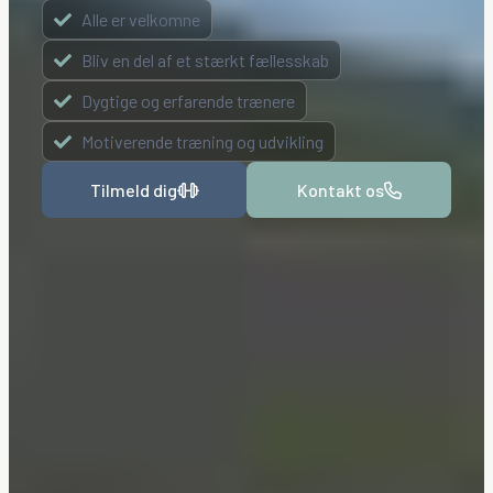
Alle er velkomne
Bliv en del af et stærkt fællesskab
Dygtige og erfarende trænere
Motiverende træning og udvikling
Tilmeld dig
Kontakt os